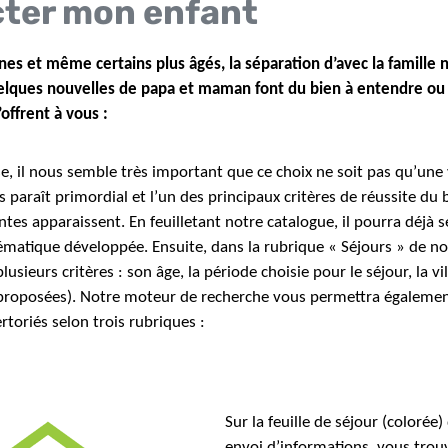
ter mon enfant
unes et même certains plus âgés, la séparation d’avec la famille 
uelques nouvelles de papa et maman font du bien à entendre ou à
’offrent à vous :
, il nous semble très important que ce choix ne soit pas qu’une v
 paraît primordial et l’un des principaux critères de réussite du
ntes apparaissent. En feuilletant notre catalogue, il pourra déjà s
ématique développée. Ensuite, dans la rubrique « Séjours » de not
lusieurs critères : son âge, la période choisie pour le séjour, la v
s proposées). Notre moteur de recherche vous permettra égalemen
rtoriés selon trois rubriques :
Sur la feuille de séjour (colorée
envoi d’informations, vous trou