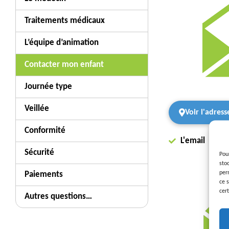
Traitements médicaux
L’équipe d’animation
Contacter mon enfant
Journée type
Veillée
Voir l'adres
Conformité
L'email
Sécurité
Pou
sto
per
Paiements
ce 
cert
Autres questions…