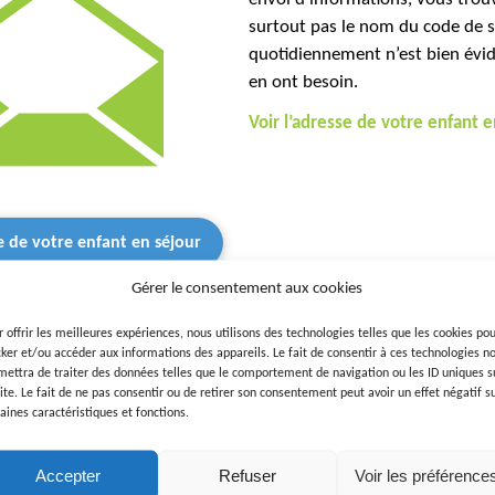
surtout pas le nom du code de sé
quotidiennement n’est bien évid
en ont besoin.
Voir l’adresse de votre enfant e
se de votre enfant en séjour
Gérer le consentement aux cookies
r offrir les meilleures expériences, nous utilisons des technologies telles que les cookies po
cker et/ou accéder aux informations des appareils. Le fait de consentir à ces technologies n
Reçus dans nos bureaux de Montp
mettra de traiter des données telles que le comportement de navigation ou les ID uniques s
régulièrement possible sur nos s
site. Le fait de ne pas consentir ou de retirer son consentement peut avoir un effet négatif s
aines caractéristiques et fonctions.
sur la fiche de couleur du séjour
Voir l’email du centre ou séjou
Accepter
Refuser
Voir les préférence