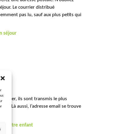
jour. Le courrier distribué
emment pas lu, sauf aux plus petits qui
n séjour
ur
ous
ellier, ils sont transmis le plus
ur
ites. Là aussi, l’adresse email se trouve
ur
.
rne votre enfant
s