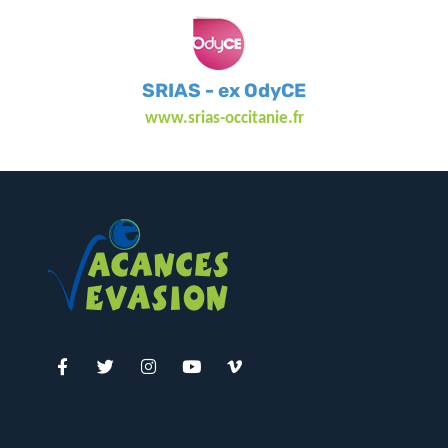
SRIAS - ex OdyCE
www.srias-occitanie.fr