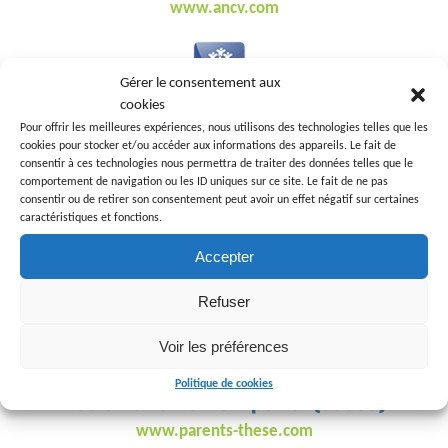
www.ancv.com
Gérer le consentement aux
cookies
Allocations Familiales - CAF
Pour offrir les meilleures expériences, nous utilisons des technologies telles que les
www.caf.fr
cookies pour stocker et/ou accéder aux informations des appareils. Le fait de
consentir à ces technologies nous permettra de traiter des données telles que le
comportement de navigation ou les ID uniques sur ce site. Le fait de ne pas
consentir ou de retirer son consentement peut avoir un effet négatif sur certaines
caractéristiques et fonctions.
Calendrier Scolaire
Accepter
www.education.gouv.fr/calendrier-scolaire
Refuser
Voir les préférences
Politique de cookies
Ecole Autisme Montpellier (Jacou)
www.parents-these.com