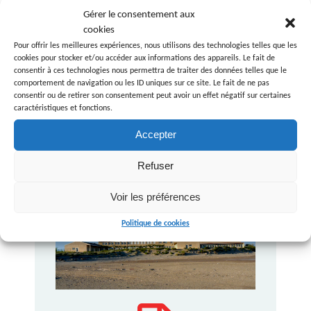
retour par exemple).
Gérer le consentement aux
cookies
Possibilités de sur mesure à la demande…
Pour offrir les meilleures expériences, nous utilisons des technologies telles que les
N’hésitez pas à nous contacter
cookies pour stocker et/ou accéder aux informations des appareils. Le fait de
consentir à ces technologies nous permettra de traiter des données telles que le
Tarifs classes de découverte
(tout compris) :
comportement de navigation ou les ID uniques sur ce site. Le fait de ne pas
A partir de
xx € / Jour
consentir ou de retirer son consentement peut avoir un effet négatif sur certaines
caractéristiques et fonctions.
Accepter
Téléchargez la plaquette de
Refuser
présentation
Voir les préférences
Politique de cookies